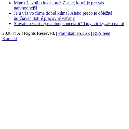
Máte už svojho investora? Zistite, ktorý je pre vás
najvhodnejší
Je u vás vo firme dobrá klíma? Alebo prečo je dôležité
udržiavať dobré pracovné vzťahy
Snívate o vlastnej realitnej kancelárii? Tipy a triky, ako na to!
2026 © All Rights Reserved. |
PodnikanieSK.sk
|
RSS feed
|
Kontakt