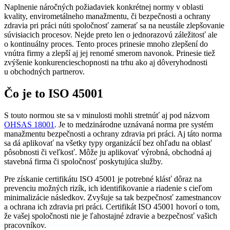
Naplnenie náročných požiadaviek konkrétnej normy v oblasti
kvality, envirometálneho manažmentu, či bezpečnosti a ochrany
zdravia pri práci núti spoločnosť zamerať sa na neustále zlepšovanie
súvisiacich procesov. Nejde preto len o jednorazovú záležitosť ale
o kontinuálny proces. Tento proces prinesie mnoho zlepšení do
vnútra firmy a zlepší aj jej renomé smerom navonok. Prinesie tiež
zvýšenie konkurencieschopnosti na trhu ako aj dôveryhodnosti
u obchodných partnerov.
Čo je to ISO 45001
S touto normou ste sa v minulosti mohli stretnúť aj pod názvom
OHSAS 18001
. Je to medzinárodne uznávaná norma pre systém
manažmentu bezpečnosti a ochrany zdravia pri práci. Aj táto norma
sa dá aplikovať na všetky typy organizácií bez ohľadu na oblasť
pôsobnosti či veľkosť. Môže ju aplikovať výrobná, obchodná aj
stavebná firma či spoločnosť poskytujúca služby.
Pre získanie certifikátu ISO 45001 je potrebné klásť dôraz na
prevenciu možných rizík, ich identifikovanie a riadenie s cieľom
minimalizácie následkov. Zvyšuje sa tak bezpečnosť zamestnancov
a ochrana ich zdravia pri práci. Certifikát ISO 45001 hovorí o tom,
že vašej spoločnosti nie je ľahostajné zdravie a bezpečnosť vašich
pracovníkov.