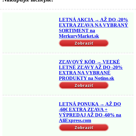
LETNÁ AKCIA → AŽ DO -20%
EXTRA ZĽAVA NA VYBRANÝ
SORTIMENT na
MerkuryMarket.sk
Zobraziť
ZĽAVOVÝ KÓD → VEĽKÉ
LETNÉ ZĽAVY AŽ DO -20%
EXTRA NA VYBRANÉ
PRODUKTY na Notino.sk
Zobraziť
LETNÁ PONUKA → AŽ DO
-60€ EXTRA ZĽAVA +
VÝPREDAJ AŽ DO -60% na
AliExpress.com
Zobraziť