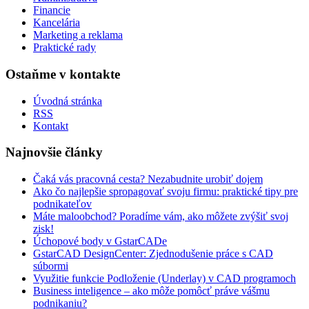
Financie
Kancelária
Marketing a reklama
Praktické rady
Ostaňme v kontakte
Úvodná stránka
RSS
Kontakt
Najnovšie články
Čaká vás pracovná cesta? Nezabudnite urobiť dojem
Ako čo najlepšie spropagovať svoju firmu: praktické tipy pre
podnikateľov
Máte maloobchod? Poradíme vám, ako môžete zvýšiť svoj
zisk!
Úchopové body v GstarCADe
GstarCAD DesignCenter: Zjednodušenie práce s CAD
súbormi
Využitie funkcie Podloženie (Underlay) v CAD programoch
Business inteligence – ako môže pomôcť práve vášmu
podnikaniu?