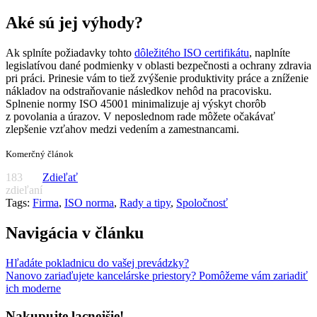
Aké sú jej výhody?
Ak splníte požiadavky tohto
dôležitého ISO certifikátu
, naplníte
legislatívou dané podmienky v oblasti bezpečnosti a ochrany zdravia
pri práci. Prinesie vám to tiež zvýšenie produktivity práce a zníženie
nákladov na odstraňovanie následkov nehôd na pracovisku.
Splnenie normy ISO 45001 minimalizuje aj výskyt chorôb
z povolania a úrazov. V neposlednom rade môžete očakávať
zlepšenie vzťahov medzi vedením a zamestnancami.
Komerčný článok
183
Zdieľať
zdieľaní
Tags:
Firma
,
ISO norma
,
Rady a tipy
,
Spoločnosť
Navigácia v článku
Hľadáte pokladnicu do vašej prevádzky?
Nanovo zariaďujete kancelárske priestory? Pomôžeme vám zariadiť
ich moderne
Nakupujte lacnejšie!