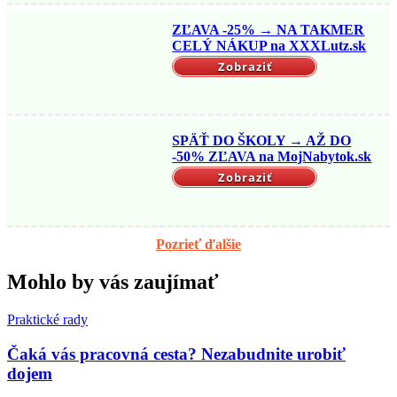
ZĽAVA -25% → NA TAKMER
CELÝ NÁKUP na XXXLutz.sk
Zobraziť
SPÄŤ DO ŠKOLY → AŽ DO
-50% ZĽAVA na MojNabytok.sk
Zobraziť
Pozrieť ďalšie
Mohlo by vás zaujímať
Praktické rady
Čaká vás pracovná cesta? Nezabudnite urobiť
dojem