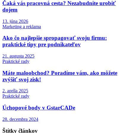
Čaká vás pracovná cesta? Nezabudnite urobiť
dojem
13. júna 2026
Marketing a reklama
Ako čo najlepšie spropagovať svoju firmu:
praktické tipy pre podnikateľov
21. augusta 2025
Praktické rady
Máte maloobchod? Poradíme vám, ako môžete
zvýšiť svoj zisk!
2. apríla 2025
Praktické rady
Úchopové body v GstarCADe
28. decembra 2024
Štítky článkov