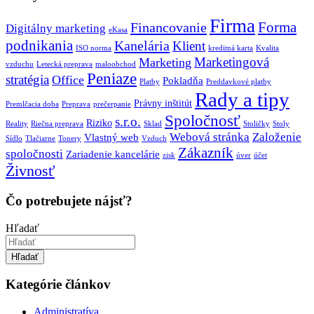
Firma
Forma
Financovanie
Digitálny marketing
eKasa
podnikania
Kanelária
Klient
ISO norma
kreditná karta
Kvalita
Marketingová
Marketing
vzduchu
Letecká preprava
maloobchod
Peniaze
stratégia
Office
Pokladňa
Platby
Preddavkové platby
Rady a tipy
Právny inštitút
Premlčacia doba
Preprava
prečerpanie
Spoločnosť
s.r.o.
Riziko
Reality
Riečna preprava
Sklad
Stoličky
Stoly
Webová stránka
Založenie
Vlastný web
Sídlo
Tlačiarne
Tonery
Vzduch
Zákazník
spoločnosti
Zariadenie kancelárie
zisk
úver
účet
Živnosť
Čo potrebujete nájsť?
Hľadať
Hľadať
Kategórie článkov
Administratíva