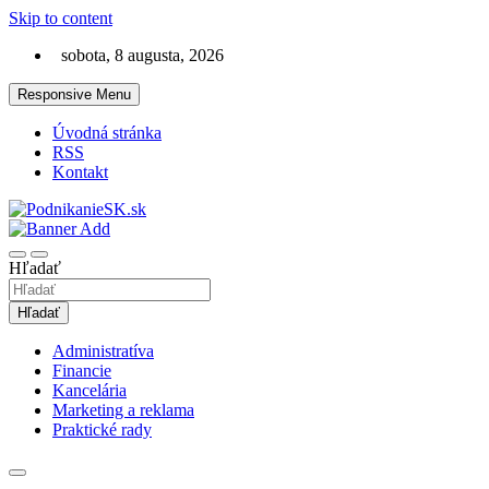
Skip to content
sobota, 8 augusta, 2026
Responsive Menu
Úvodná stránka
RSS
Kontakt
Magazín ako na podnikanie a financie
PodnikanieSK.sk
Hľadať
Hľadať
Administratíva
Financie
Kancelária
Marketing a reklama
Praktické rady