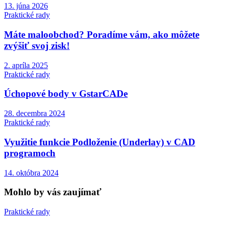
13. júna 2026
Praktické rady
Máte maloobchod? Poradíme vám, ako môžete
zvýšiť svoj zisk!
2. apríla 2025
Praktické rady
Úchopové body v GstarCADe
28. decembra 2024
Praktické rady
Využitie funkcie Podloženie (Underlay) v CAD
programoch
14. októbra 2024
Mohlo by vás zaujímať
Praktické rady