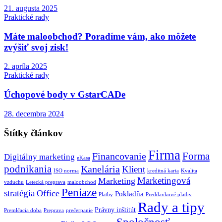
21. augusta 2025
Praktické rady
Máte maloobchod? Poradíme vám, ako môžete
zvýšiť svoj zisk!
2. apríla 2025
Praktické rady
Úchopové body v GstarCADe
28. decembra 2024
Štítky článkov
Firma
Forma
Financovanie
Digitálny marketing
eKasa
podnikania
Kanelária
Klient
ISO norma
kreditná karta
Kvalita
Marketingová
Marketing
vzduchu
Letecká preprava
maloobchod
Peniaze
stratégia
Office
Pokladňa
Platby
Preddavkové platby
Rady a tipy
Právny inštitút
Premlčacia doba
Preprava
prečerpanie