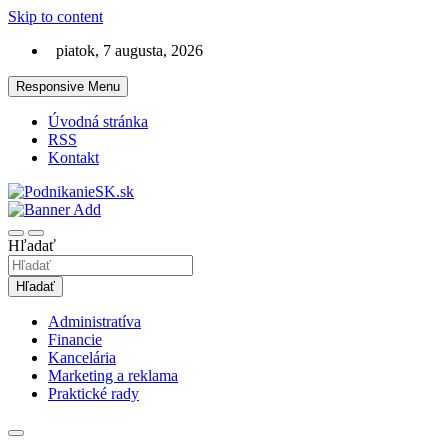
Skip to content
piatok, 7 augusta, 2026
Responsive Menu
Úvodná stránka
RSS
Kontakt
Magazín ako na podnikanie a financie
PodnikanieSK.sk
Hľadať
Hľadať
Administratíva
Financie
Kancelária
Marketing a reklama
Praktické rady