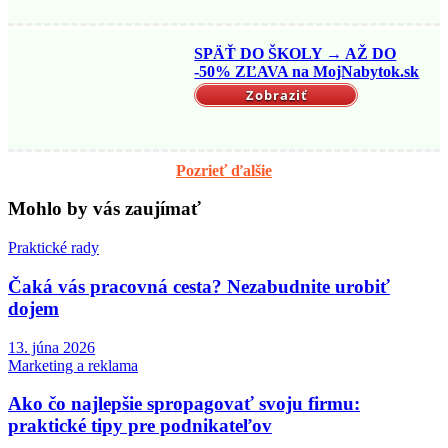
SPÄŤ DO ŠKOLY → AŽ DO
-50% ZĽAVA na MojNabytok.sk
Zobraziť
Pozrieť ďalšie
Mohlo by vás zaujímať
Praktické rady
Čaká vás pracovná cesta? Nezabudnite urobiť
dojem
13. júna 2026
Marketing a reklama
Ako čo najlepšie spropagovať svoju firmu:
praktické tipy pre podnikateľov