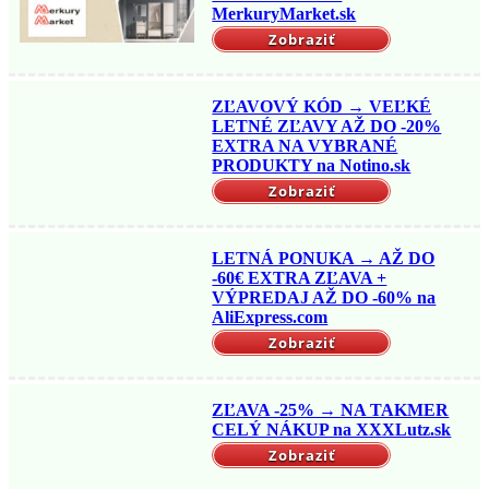
MerkuryMarket.sk
Zobraziť
ZĽAVOVÝ KÓD → VEĽKÉ
LETNÉ ZĽAVY AŽ DO -20%
EXTRA NA VYBRANÉ
PRODUKTY na Notino.sk
Zobraziť
LETNÁ PONUKA → AŽ DO
-60€ EXTRA ZĽAVA +
VÝPREDAJ AŽ DO -60% na
AliExpress.com
Zobraziť
ZĽAVA -25% → NA TAKMER
CELÝ NÁKUP na XXXLutz.sk
Zobraziť