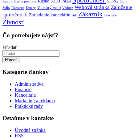
Spoločnosť
s.r.o.
Riziko
Reality
Riečna preprava
Sklad
Stoličky
Stoly
Webová stránka
Založenie
Vlastný web
Sídlo
Tlačiarne
Tonery
Vzduch
Zákazník
spoločnosti
Zariadenie kancelárie
zisk
úver
účet
Živnosť
Čo potrebujete nájsť?
Hľadať
Hľadať
Kategórie článkov
Administratíva
Financie
Kancelária
Marketing a reklama
Praktické rady
Ostaňme v kontakte
Úvodná stránka
RSS