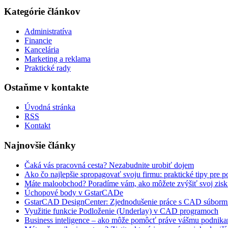
Kategórie článkov
Administratíva
Financie
Kancelária
Marketing a reklama
Praktické rady
Ostaňme v kontakte
Úvodná stránka
RSS
Kontakt
Najnovšie články
Čaká vás pracovná cesta? Nezabudnite urobiť dojem
Ako čo najlepšie spropagovať svoju firmu: praktické tipy pre 
Máte maloobchod? Poradíme vám, ako môžete zvýšiť svoj zisk
Úchopové body v GstarCADe
GstarCAD DesignCenter: Zjednodušenie práce s CAD súborm
Využitie funkcie Podloženie (Underlay) v CAD programoch
Business inteligence – ako môže pomôcť práve vášmu podnika