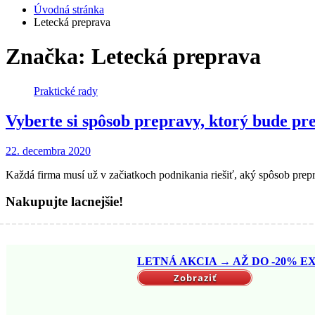
Úvodná stránka
Letecká preprava
Značka: Letecká preprava
Praktické rady
Vyberte si spôsob prepravy, ktorý bude pre
22. decembra 2020
Každá firma musí už v začiatkoch podnikania riešiť, aký spôsob prepr
Nakupujte lacnejšie!
LETNÁ AKCIA → AŽ DO -20% EX
Zobraziť