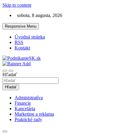
Skip to content
sobota, 8 augusta, 2026
Responsive Menu
Úvodná stránka
RSS
Kontakt
Magazín ako na podnikanie a financie
PodnikanieSK.sk
Hľadať
Hľadať
Administratíva
Financie
Kancelária
Marketing a reklama
Praktické rady