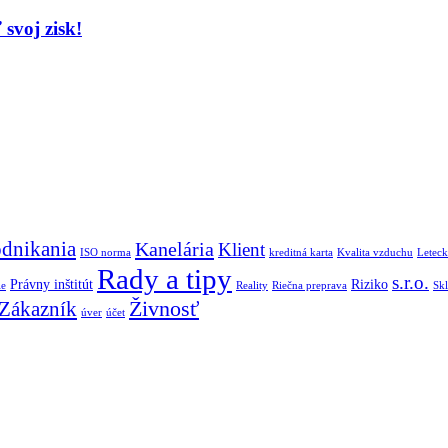
svoj zisk!
dnikania
Kanelária
Klient
ISO norma
kreditná karta
Kvalita vzduchu
Leteck
Rady a tipy
s.r.o.
Právny inštitút
Riziko
ie
Reality
Riečna preprava
Sk
Živnosť
Zákazník
úver
účet