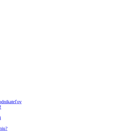
podnikateľov
!
i
niu?