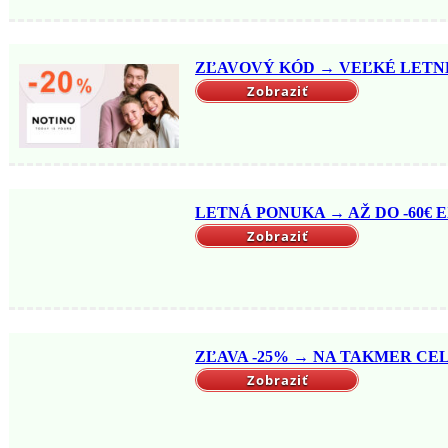
ZĽAVOVÝ KÓD → VEĽKÉ LETNÉ 
Zobraziť
LETNÁ PONUKA → AŽ DO -60€ EX
Zobraziť
ZĽAVA -25% → NA TAKMER CELÝ
Zobraziť