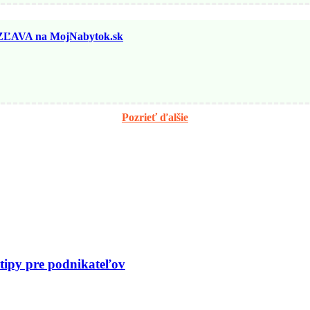
ĽAVA na MojNabytok.sk
Pozrieť ďalšie
 tipy pre podnikateľov