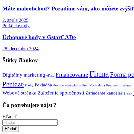
Máte maloobchod? Poradíme vám, ako môžete zvýšiť 
2. apríla 2025
Praktické rady
Úchopové body v GstarCADe
28. decembra 2024
Štítky článkov
Firma
Forma po
Financovanie
Digitálny marketing
eKasa
Peniaze
Pokladňa
Platby
Preddavkové platby
Premlčacia doba
Preprava
prečerpan
Webová stránka
Založenie spoločnosti
Zariadenie kancelárie
zisk
Čo potrebujete nájsť?
Hľadať
Hľadať