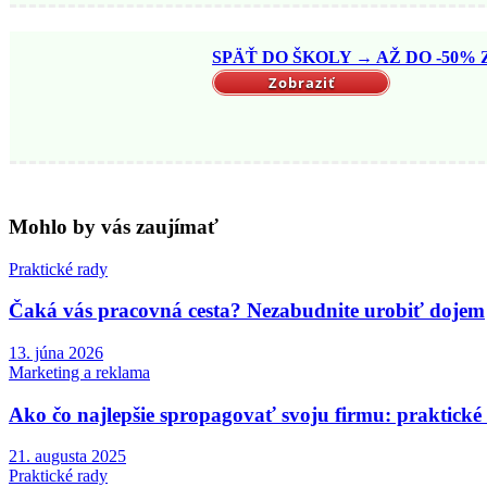
SPÄŤ DO ŠKOLY → AŽ DO -50% Z
Zobraziť
Mohlo by vás zaujímať
Praktické rady
Čaká vás pracovná cesta? Nezabudnite urobiť dojem
13. júna 2026
Marketing a reklama
Ako čo najlepšie spropagovať svoju firmu: praktické
21. augusta 2025
Praktické rady