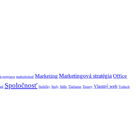
Marketingová stratégia
Marketing
Office
á preprava
maloobchod
Spoločnosť
Vlastný web
lad
Stoličky
Stoly
Sídlo
Tlačiarne
Tonery
Vzduch