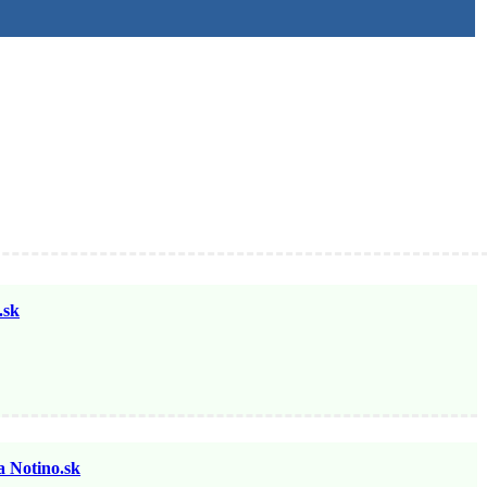
sk
otino.sk