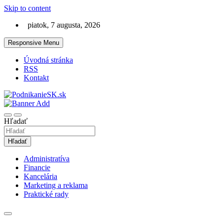
Skip to content
piatok, 7 augusta, 2026
Responsive Menu
Úvodná stránka
RSS
Kontakt
Magazín ako na podnikanie a financie
PodnikanieSK.sk
Hľadať
Hľadať
Administratíva
Financie
Kancelária
Marketing a reklama
Praktické rady