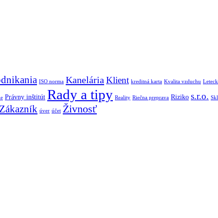
dnikania
Kanelária
Klient
ISO norma
kreditná karta
Kvalita vzduchu
Leteck
Rady a tipy
s.r.o.
Právny inštitút
Riziko
ie
Reality
Riečna preprava
Sk
Živnosť
Zákazník
úver
účet