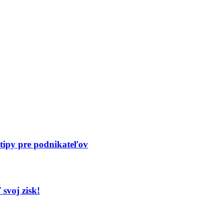
 tipy pre podnikateľov
svoj zisk!