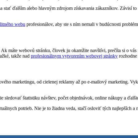
stať ďalším alebo hlavným zdrojom získavania zákazníkov. Závisí to o
alitného webu
profesionálov, aby ste s ním nemali v budúcnosti problém
Ak máte webovú stránku, človek ju okamžite navštívi, prečíta si o vá
ťažké, takže nad
profesionálnym vytvorením webovej stránky
rozhodne 
vého marketingu, od cielenej reklamy až po e-mailový marketing. Vyko
e sledovať štatistiku návštev, počet objednávok, online nákupy a ďalši
álnych potrieb. Nie je to žiadna veda, stačí osloviť tých najlepších a n