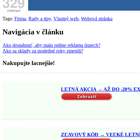
329
zdieľaní
Tags:
Firma
,
Rady a tipy
,
Vlastný web
,
Webová stránka
Navigácia v článku
Ako dosiahnuť, aby mala online reklama úspech?
Ako sa sklady za posledné roky zmenili?
Nakupujte lacnejšie!
LETNÁ AKCIA → AŽ DO -20% EX
Zobraziť
ZĽAVOVÝ KÓD → VEĽKÉ LETNÉ 