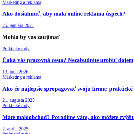
Marketing a reklama
Ako dosiahnuť, aby mala online reklama úspech?
25. januára 2021
Mohlo by vás zaujímať
Praktické rady
Čaká vás pracovná cesta? Nezabudnite urobiť dojem
13. júna 2026
Marketing a reklama
Ako čo najlepšie spropagovať svoju firmu: praktické
21. augusta 2025
Praktické rady
Máte maloobchod? Poradíme vám, ako môžete zvýšiť 
2. apríla 2025