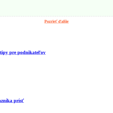
Pozrieť ďalšie
 tipy pre podnikateľov
zníka prísť