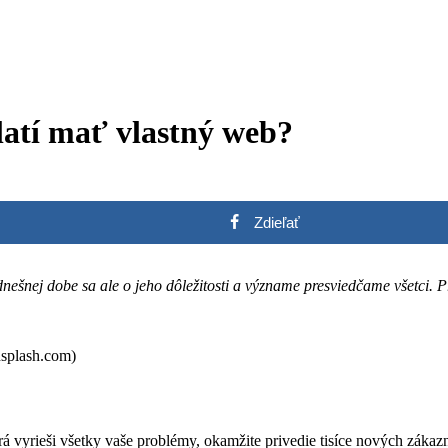
latí mať vlastný web?
Zdieľať
nešnej dobe sa ale o jeho dôležitosti a význame presviedčame všetci. 
nsplash.com)
torá vyrieši všetky vaše problémy, okamžite privedie tisíce nových zák