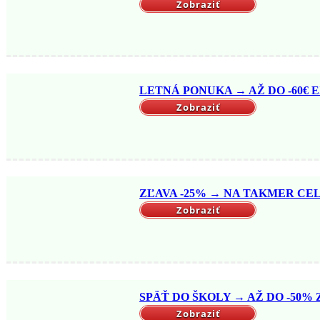
Zobraziť
LETNÁ PONUKA → AŽ DO -60€ EX
Zobraziť
ZĽAVA -25% → NA TAKMER CELÝ
Zobraziť
SPÄŤ DO ŠKOLY → AŽ DO -50% Z
Zobraziť