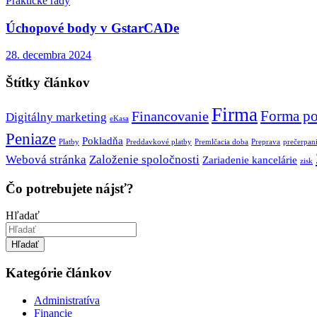
Praktické rady
Úchopové body v GstarCADe
28. decembra 2024
Štítky článkov
Firma
Forma po
Financovanie
Digitálny marketing
eKasa
Peniaze
Pokladňa
Platby
Preddavkové platby
Premlčacia doba
Preprava
prečerpan
Webová stránka
Založenie spoločnosti
Zariadenie kancelárie
zisk
Čo potrebujete nájsť?
Hľadať
Hľadať
Kategórie článkov
Administratíva
Financie