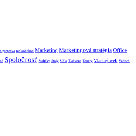
Marketingová stratégia
Marketing
Office
á preprava
maloobchod
Spoločnosť
Vlastný web
lad
Stoličky
Stoly
Sídlo
Tlačiarne
Tonery
Vzduch