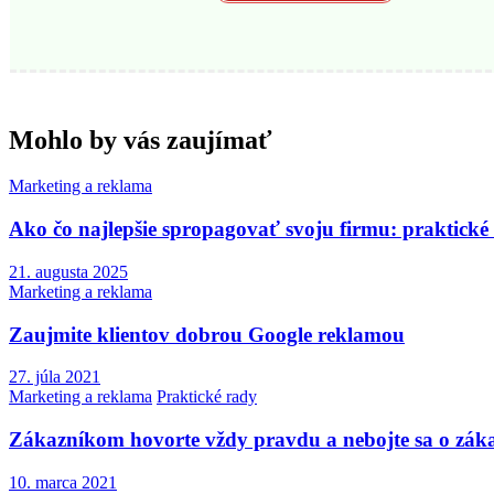
Mohlo by vás zaujímať
Marketing a reklama
Ako čo najlepšie spropagovať svoju firmu: praktické
21. augusta 2025
Marketing a reklama
Zaujmite klientov dobrou Google reklamou
27. júla 2021
Marketing a reklama
Praktické rady
Zákazníkom hovorte vždy pravdu a nebojte sa o záka
10. marca 2021