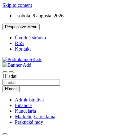
Skip to content
sobota, 8 augusta, 2026
Responsive Menu
Úvodná stránka
RSS
Kontakt
Magazín ako na podnikanie a financie
PodnikanieSK.sk
Hľadať
Hľadať
Administratíva
Financie
Kancelária
Marketing a reklama
Praktické rady