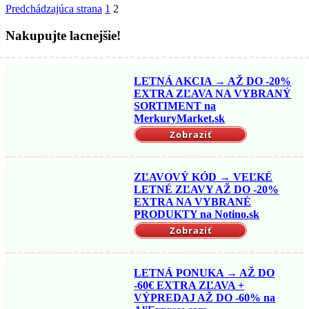
Predchádzajúca strana
1
2
Nakupujte lacnejšie!
LETNÁ AKCIA → AŽ DO -20%
EXTRA ZĽAVA NA VYBRANÝ
SORTIMENT na
MerkuryMarket.sk
Zobraziť
ZĽAVOVÝ KÓD → VEĽKÉ
LETNÉ ZĽAVY AŽ DO -20%
EXTRA NA VYBRANÉ
PRODUKTY na Notino.sk
Zobraziť
LETNÁ PONUKA → AŽ DO
-60€ EXTRA ZĽAVA +
VÝPREDAJ AŽ DO -60% na