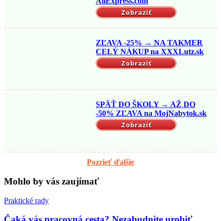
AliExpress.com
Zobraziť
ZĽAVA -25% → NA TAKMER
CELÝ NÁKUP na XXXLutz.sk
Zobraziť
SPÄŤ DO ŠKOLY → AŽ DO
-50% ZĽAVA na MojNabytok.sk
Zobraziť
Pozrieť ďalšie
Mohlo by vás zaujímať
Praktické rady
Čaká vás pracovná cesta? Nezabudnite urobiť