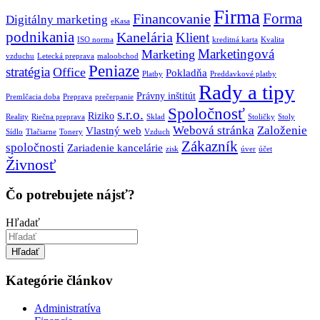
Firma
Forma
Financovanie
Digitálny marketing
eKasa
podnikania
Kanelária
Klient
ISO norma
kreditná karta
Kvalita
Marketingová
Marketing
vzduchu
Letecká preprava
maloobchod
Peniaze
stratégia
Office
Pokladňa
Platby
Preddavkové platby
Rady a tipy
Právny inštitút
Premlčacia doba
Preprava
prečerpanie
Spoločnosť
s.r.o.
Riziko
Reality
Riečna preprava
Sklad
Stoličky
Stoly
Webová stránka
Založenie
Vlastný web
Sídlo
Tlačiarne
Tonery
Vzduch
Zákazník
spoločnosti
Zariadenie kancelárie
zisk
úver
účet
Živnosť
Čo potrebujete nájsť?
Hľadať
Hľadať
Kategórie článkov
Administratíva