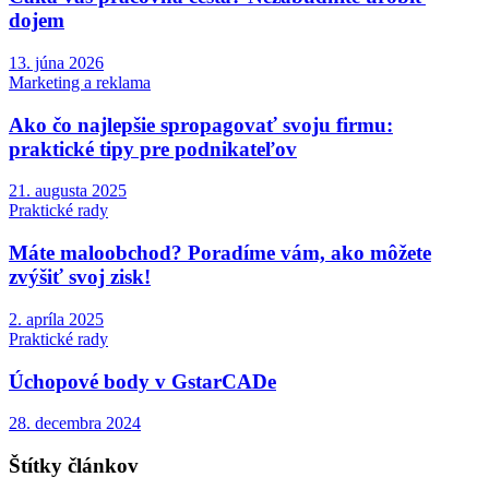
dojem
13. júna 2026
Marketing a reklama
Ako čo najlepšie spropagovať svoju firmu:
praktické tipy pre podnikateľov
21. augusta 2025
Praktické rady
Máte maloobchod? Poradíme vám, ako môžete
zvýšiť svoj zisk!
2. apríla 2025
Praktické rady
Úchopové body v GstarCADe
28. decembra 2024
Štítky článkov