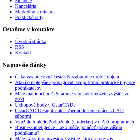
Financie
Kancelária
Marketing a reklama
Praktické rady
Ostaňme v kontakte
Úvodná stránka
RSS
Kontakt
Najnovšie články
Čaká vás pracovná cesta? Nezabudnite urobiť dojem
Ako čo najlepšie spropagovať svoju firmu: praktické tipy pre
podnikateľov
Máte maloobchod? Poradíme vám, ako môžete zvýšiť svoj
zisk!
Úchopové body v GstarCADe
GstarCAD DesignCenter: Zjednodušenie práce s CAD
súbormi
Využitie funkcie Podloženie (Underlay) v CAD programoch
Business inteligence – ako môže pomôcť práve vášmu
podnikaniu?
Máte už svojho investora? Zistite, ktorý je pre vás