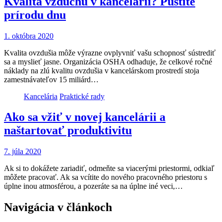
Kvalita vzduchu v kancelárii? Pustite
prírodu dnu
1. októbra 2020
Kvalita ovzdušia môže výrazne ovplyvniť vašu schopnosť sústrediť
sa a myslieť jasne. Organizácia OSHA odhaduje, že celkové ročné
náklady na zlú kvalitu ovzdušia v kancelárskom prostredí stoja
zamestnávateľov 15 miliárd…
Kancelária
Praktické rady
Ako sa vžiť v novej kancelárii a
naštartovať produktivitu
7. júla 2020
Ak si to dokážete zariadiť, odmeňte sa viacerými priestormi, odkiaľ
môžete pracovať. Ak sa vcítite do nového pracovného priestoru s
úplne inou atmosférou, a pozeráte sa na úplne iné veci,…
Navigácia v článkoch