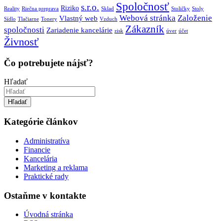
Spoločnosť
s.r.o.
Riziko
Reality
Riečna preprava
Sklad
Stoličky
Stoly
Webová stránka
Založenie
Vlastný web
Sídlo
Tlačiarne
Tonery
Vzduch
Zákazník
spoločnosti
Zariadenie kancelárie
zisk
úver
účet
Živnosť
Čo potrebujete nájsť?
Hľadať
Hľadať
Kategórie článkov
Administratíva
Financie
Kancelária
Marketing a reklama
Praktické rady
Ostaňme v kontakte
Úvodná stránka