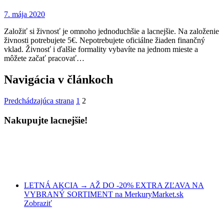
7. mája 2020
Založiť si živnosť je omnoho jednoduchšie a lacnejšie. Na založenie
živnosti potrebujete 5€. Nepotrebujete oficiálne žiaden finančný
vklad. Živnosť i ďalšie formality vybavíte na jednom mieste a
môžete začať pracovať…
Navigácia v článkoch
Predchádzajúca strana
1
2
Nakupujte lacnejšie!
LETNÁ AKCIA → AŽ DO -20% EXTRA ZĽAVA NA
VYBRANÝ SORTIMENT na MerkuryMarket.sk
Zobraziť