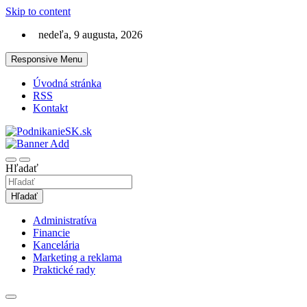
Skip to content
nedeľa, 9 augusta, 2026
Responsive Menu
Úvodná stránka
RSS
Kontakt
Magazín ako na podnikanie a financie
PodnikanieSK.sk
Hľadať
Hľadať
Administratíva
Financie
Kancelária
Marketing a reklama
Praktické rady