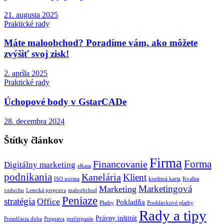
21. augusta 2025
Praktické rady
Máte maloobchod? Poradíme vám, ako môžete
zvýšiť svoj zisk!
2. apríla 2025
Praktické rady
Úchopové body v GstarCADe
28. decembra 2024
Štítky článkov
Firma
Forma
Financovanie
Digitálny marketing
eKasa
podnikania
Kanelária
Klient
ISO norma
kreditná karta
Kvalita
Marketingová
Marketing
vzduchu
Letecká preprava
maloobchod
Peniaze
stratégia
Office
Pokladňa
Platby
Preddavkové platby
Rady a tipy
Právny inštitút
Premlčacia doba
Preprava
prečerpanie