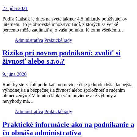
27. júla 2021
Podľa štatistík je dnes na svete takmer 4,5 miliardy používateľov
internetu. To je obrovské množstvo ľudí, z ktorých sa veľké
percento môže zaujímať aj o vašu ponuku. K tomu všetkému…
Administratíva
Praktické rady
Riziko pri novom podnikaní: zvoliť si
živnosť alebo s.r.o.?
9. júna 2020
Radi by ste začali podnikať, no neviete či je jednoduchšia, lacnejšia,
výhodnejšia a bezpečnejšia živnosť alebo spoločnosť s ručením
obmedzeným? V tomto článku vám povieme aké výhody a
nevýhody má…
Administratíva
Praktické rady
Praktické informácie ako na podnikanie a
čo obnáša administratíva