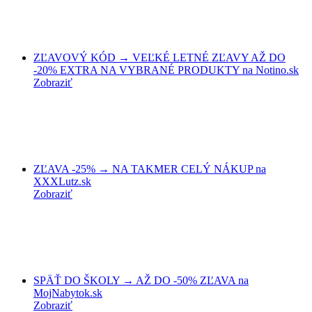
ZĽAVOVÝ KÓD → VEĽKÉ LETNÉ ZĽAVY AŽ DO
-20% EXTRA NA VYBRANÉ PRODUKTY na Notino.sk
Zobraziť
ZĽAVA -25% → NA TAKMER CELÝ NÁKUP na
XXXLutz.sk
Zobraziť
SPÄŤ DO ŠKOLY → AŽ DO -50% ZĽAVA na
MojNabytok.sk
Zobraziť